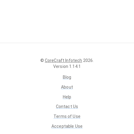
©
CoreCraft Infotech
2026
.
Version
1.14.1
Blog
About
Help
Contact Us
Terms of Use
Acceptable Use