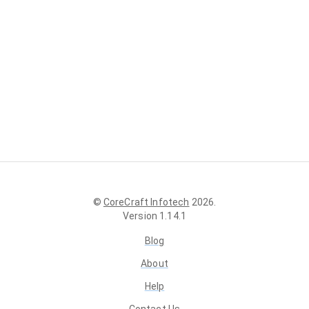
©
CoreCraft Infotech
2026
.
Version
1.14.1
Blog
About
Help
Contact Us