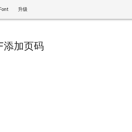
Font
升级
F添加页码