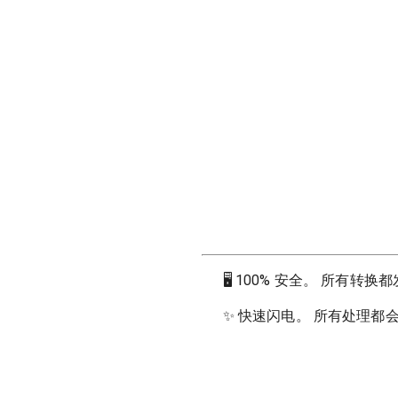
🖥
100% 安全。 所有转
✨
快速闪电。 所有处理都