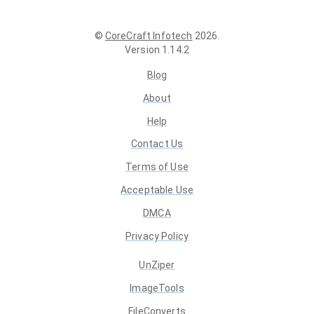
©
CoreCraft Infotech
2026
.
Version
1.14.2
Blog
About
Help
Contact Us
Terms of Use
Acceptable Use
DMCA
Privacy Policy
UnZiper
ImageTools
FileConverts