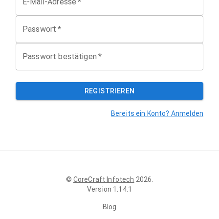
E-Mail-Adresse
*
Passwort
*
Passwort bestätigen
*
REGISTRIEREN
Bereits ein Konto? Anmelden
©
CoreCraft Infotech
2026
.
Version
1.14.1
Blog