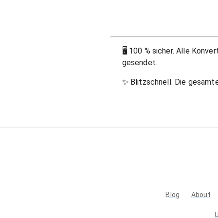
🖥
100 % sicher. Alle Konve
gesendet.
✨
Blitzschnell. Die gesamt
Blog
About