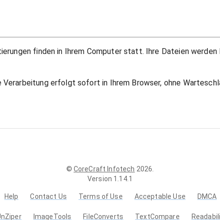
rtierungen finden in Ihrem Computer statt. Ihre Dateien werden
e Verarbeitung erfolgt sofort in Ihrem Browser, ohne Warteschl
©
CoreCraft Infotech
2026
.
Version
1.14.1
Help
Contact Us
Terms of Use
Acceptable Use
DMCA
UnZiper
ImageTools
FileConverts
TextCompare
Readabil