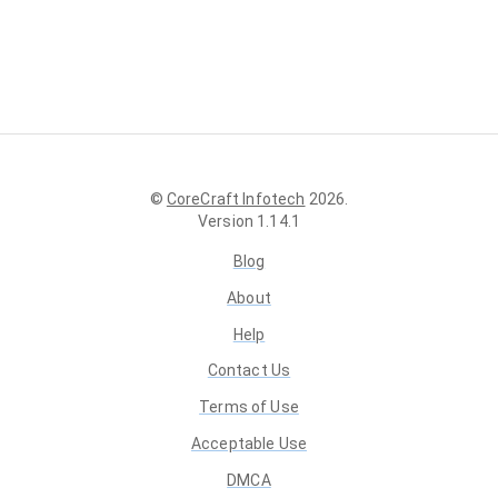
©
CoreCraft Infotech
2026
.
Version
1.14.1
Blog
About
Help
Contact Us
Terms of Use
Acceptable Use
DMCA