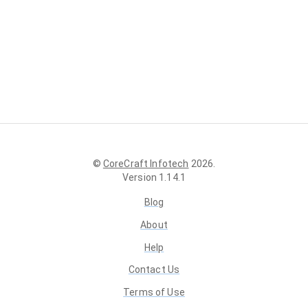
©
CoreCraft Infotech
2026
.
Version
1.14.1
Blog
About
Help
Contact Us
Terms of Use