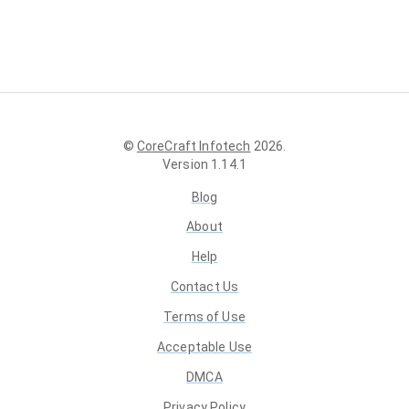
©
CoreCraft Infotech
2026
.
Version
1.14.1
Blog
About
Help
Contact Us
Terms of Use
Acceptable Use
DMCA
Privacy Policy