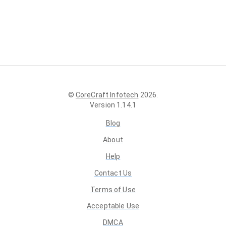
©
CoreCraft Infotech
2026
.
Version
1.14.1
Blog
About
Help
Contact Us
Terms of Use
Acceptable Use
DMCA