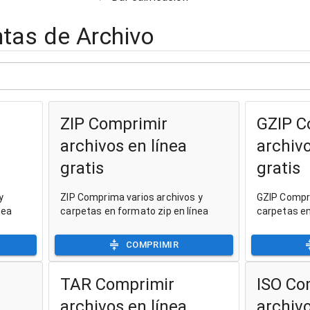
tas de Archivo
ZIP Comprimir
GZIP C
archivos en línea
archivo
gratis
gratis
y
ZIP Comprima varios archivos y
GZIP Compri
nea
carpetas en formato zip en línea
carpetas en
COMPRIMIR
TAR Comprimir
ISO Co
archivos en línea
archivo