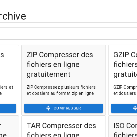
rchive
es
ZIP Compresser des
GZIP C
fichiers en ligne
fichier
gratuitement
gratui
iers et
ZIP Compressez plusieurs fichiers
GZIP Compre
e
et dossiers au format zip en ligne
et dossiers
COMPRESSER
r
TAR Compresser des
ISO Co
gne
fichiers en ligne
fichier