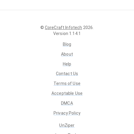
©
CoreCraft Infotech
2026
.
Version
1.14.1
Blog
About
Help
Contact Us
Terms of Use
Acceptable Use
DMCA
Privacy Policy
UnZiper