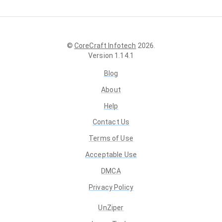
©
CoreCraft Infotech
2026
.
Version
1.14.1
Blog
About
Help
Contact Us
Terms of Use
Acceptable Use
DMCA
Privacy Policy
UnZiper