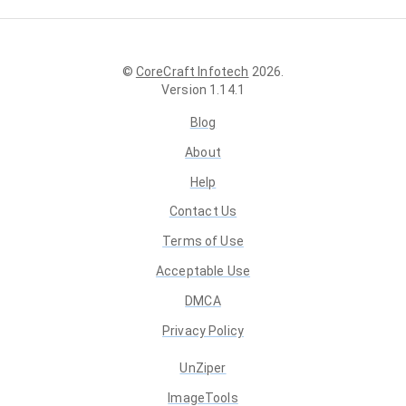
©
CoreCraft Infotech
2026
.
Version
1.14.1
Blog
About
Help
Contact Us
Terms of Use
Acceptable Use
DMCA
Privacy Policy
UnZiper
ImageTools