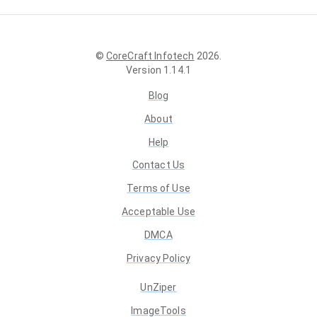
©
CoreCraft Infotech
2026
.
Version
1.14.1
Blog
About
Help
Contact Us
Terms of Use
Acceptable Use
DMCA
Privacy Policy
UnZiper
ImageTools