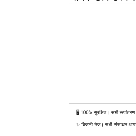
🖥
100% सुरक्षित। सभी रूपांतरण आप
✨
बिजली तेज। सभी संसाधन आपके ब्