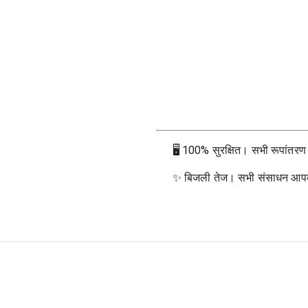
🖥
100% सुरक्षित। सभी रूपांतरण आप
✨
बिजली तेज। सभी संसाधन आपके ब्