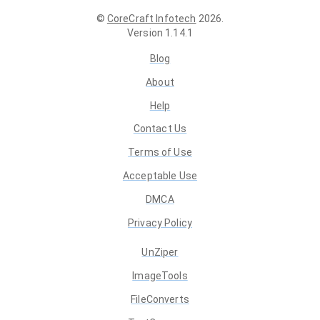
©
CoreCraft Infotech
2026
.
Version
1.14.1
Blog
About
Help
Contact Us
Terms of Use
Acceptable Use
DMCA
Privacy Policy
UnZiper
ImageTools
FileConverts