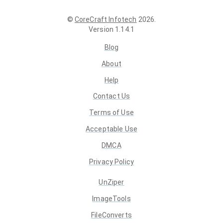
©
CoreCraft Infotech
2026
.
Version
1.14.1
Blog
About
Help
Contact Us
Terms of Use
Acceptable Use
DMCA
Privacy Policy
UnZiper
ImageTools
FileConverts