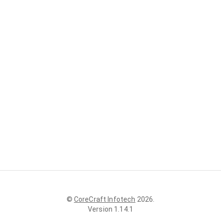
©
CoreCraft Infotech
2026
.
Version
1.14.1