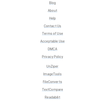
Blog
About
Help
Contact Us
Terms of Use
Acceptable Use
DMCA
Privacy Policy
UnZiper
ImageTools
FileConverts
TextCompare
Readabilit