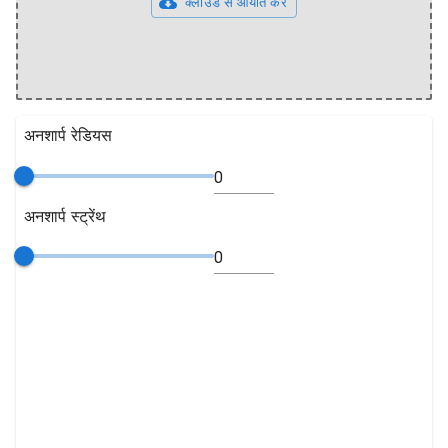
क्लाउड से आयात करें
अनशार्प रेडियस
अनशार्प स्ट्रेंथ