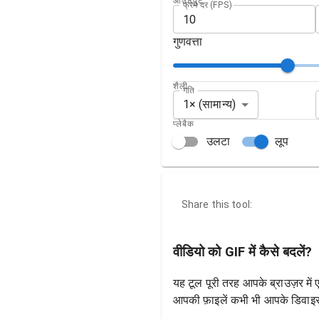
आउटपुट
फ्रेम दर (FPS)
गुणवत्ता
शैली
गति
1× (सामान्य)
प्लेबैक
उलटा
लूप
Share this tool:
वीडियो को GIF में कैसे बदलें?
यह टूल पूरी तरह आपके ब्राउज़र में
आपकी फ़ाइलें कभी भी आपके डिवाइस 