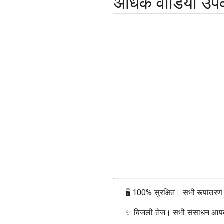
अधिक वीडियो उ
🖥
100% सुरक्षित। सभी रूपांतरण आप
✨
बिजली तेज। सभी संसाधन आपके ब्