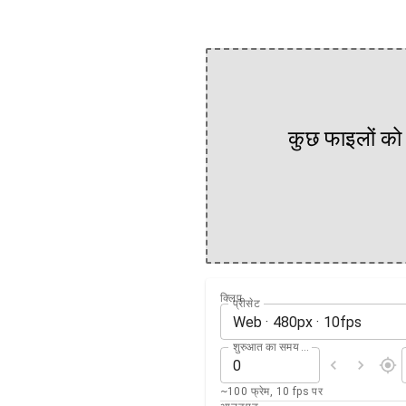
कुछ फाइलों को 
क्लिप
प्रीसेट
Web
·
480
px ·
10
fps
शुरुआत का समय (सेकंड)
~100 फ्रेम, 10 fps पर