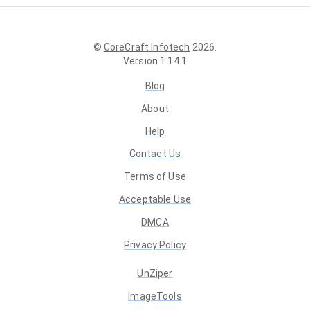
©
CoreCraft Infotech
2026
.
Version
1.14.1
Blog
About
Help
Contact Us
Terms of Use
Acceptable Use
DMCA
Privacy Policy
UnZiper
ImageTools