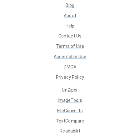
Blog
About
Help
Contact Us
Terms of Use
Acceptable Use
DMCA
Privacy Policy
UnZiper
ImageTools
FileConverts
TextCompare
Readabilit