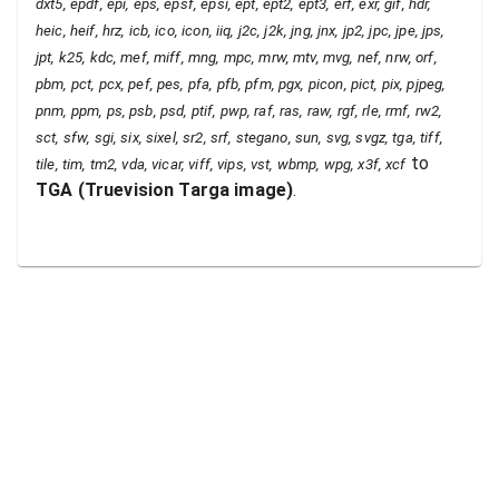
dxt5, epdf, epi, eps, epsf, epsi, ept, ept2, ept3, erf, exr, gif, hdr,
heic, heif, hrz, icb, ico, icon, iiq, j2c, j2k, jng, jnx, jp2, jpc, jpe, jps,
jpt, k25, kdc, mef, miff, mng, mpc, mrw, mtv, mvg, nef, nrw, orf,
pbm, pct, pcx, pef, pes, pfa, pfb, pfm, pgx, picon, pict, pix, pjpeg,
pnm, ppm, ps, psb, psd, ptif, pwp, raf, ras, raw, rgf, rle, rmf, rw2,
sct, sfw, sgi, six, sixel, sr2, srf, stegano, sun, svg, svgz, tga, tiff,
to
tile, tim, tm2, vda, vicar, viff, vips, vst, wbmp, wpg, x3f, xcf
TGA
(
Truevision Targa image
)
.