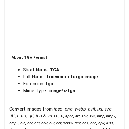
About
TGA
Format
Short Name:
TGA
Full Name:
Truevision Targa image
Extension:
tga
Mime Type:
image/x-tga
Convert images from
jpeg, png, webp, avif, jxl, svg,
tiff, bmp, gif, ico
&
3fr, aai, ai, apng, art, arw, avs, bmp, bmp2,
bmp3, cin, cr2, cr3, crw, cur, dcr, dcraw, dcx, dds, dng, dpx, dxt1,