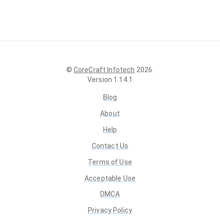
©
CoreCraft Infotech
2026
.
Version
1.14.1
Blog
About
Help
Contact Us
Terms of Use
Acceptable Use
DMCA
Privacy Policy