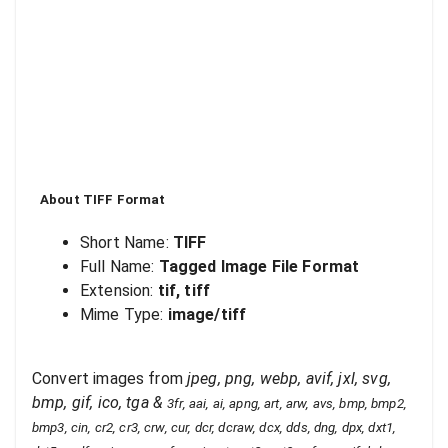
About
TIFF
Format
Short Name:
TIFF
Full Name:
Tagged Image File Format
Extension:
tif, tiff
Mime Type:
image/tiff
Convert images from
jpeg, png, webp, avif, jxl, svg,
bmp, gif, ico, tga
&
3fr, aai, ai, apng, art, arw, avs, bmp, bmp2,
bmp3, cin, cr2, cr3, crw, cur, dcr, dcraw, dcx, dds, dng, dpx, dxt1,