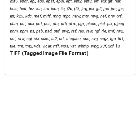
dxt5, epdf, epi, eps, epsf, epsi, ept, ept2, ept3, erf, exr, gif, hdr,
heic, heif, hrz, icb, ico, icon, iiq, j2c, j2k, jng, jnx, jp2, jpc, jpe, jps,
jpt, k25, kdc, mef, miff, mng, mpc, mrw, mtv, mvg, nef, nrw, orf,
pbm, pct, pcx, pef, pes, pfa, pfb, pfm, pgx, picon, pict, pix, pjpeg,
pnm, ppm, ps, psb, psd, ptif, pwp, raf, ras, raw, rgf, rle, rmf, rw2,
sct, sfw, sgi, six, sixel, sr2, srf, stegano, sun, svg, svgz, tga, tiff,
to
tile, tim, tm2, vda, vicar, viff, vips, vst, wbmp, wpg, x3f, xcf
TIFF
(
Tagged Image File Format
)
.