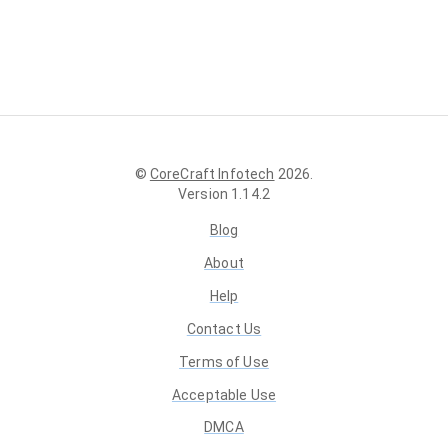
©
CoreCraft Infotech
2026
.
Version
1.14.2
Blog
About
Help
Contact Us
Terms of Use
Acceptable Use
DMCA