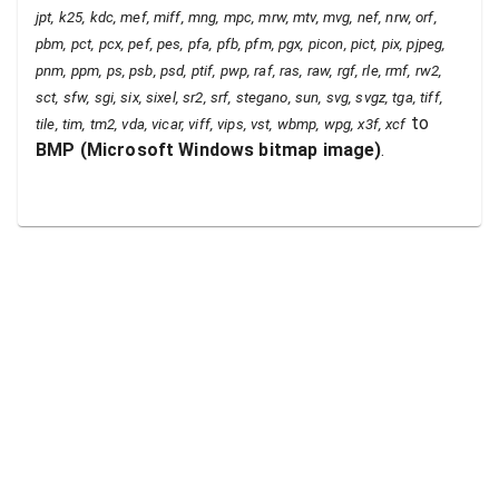
jpt, k25, kdc, mef, miff, mng, mpc, mrw, mtv, mvg, nef, nrw, orf,
pbm, pct, pcx, pef, pes, pfa, pfb, pfm, pgx, picon, pict, pix, pjpeg,
pnm, ppm, ps, psb, psd, ptif, pwp, raf, ras, raw, rgf, rle, rmf, rw2,
sct, sfw, sgi, six, sixel, sr2, srf, stegano, sun, svg, svgz, tga, tiff,
to
tile, tim, tm2, vda, vicar, viff, vips, vst, wbmp, wpg, x3f, xcf
BMP
(
Microsoft Windows bitmap image
)
.