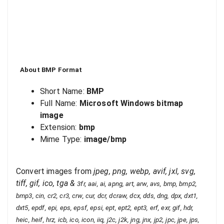
About
BMP
Format
Short Name:
BMP
Full Name:
Microsoft Windows bitmap
image
Extension:
bmp
Mime Type:
image/bmp
Convert images from
jpeg, png, webp, avif, jxl, svg,
tiff, gif, ico, tga
&
3fr, aai, ai, apng, art, arw, avs, bmp, bmp2,
bmp3, cin, cr2, cr3, crw, cur, dcr, dcraw, dcx, dds, dng, dpx, dxt1,
dxt5, epdf, epi, eps, epsf, epsi, ept, ept2, ept3, erf, exr, gif, hdr,
heic, heif, hrz, icb, ico, icon, iiq, j2c, j2k, jng, jnx, jp2, jpc, jpe, jps,