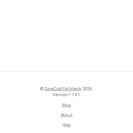
©
CoreCraft Infotech
2026
.
Version
1.14.1
Blog
About
Help