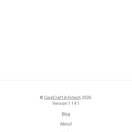
©
CoreCraft Infotech
2026
.
Version
1.14.1
Blog
About