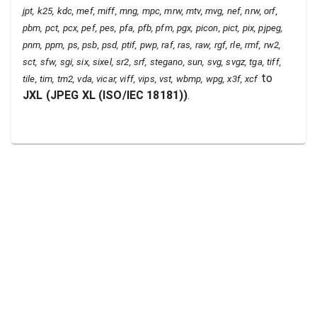
jpt, k25, kdc, mef, miff, mng, mpc, mrw, mtv, mvg, nef, nrw, orf,
pbm, pct, pcx, pef, pes, pfa, pfb, pfm, pgx, picon, pict, pix, pjpeg,
pnm, ppm, ps, psb, psd, ptif, pwp, raf, ras, raw, rgf, rle, rmf, rw2,
sct, sfw, sgi, six, sixel, sr2, srf, stegano, sun, svg, svgz, tga, tiff,
to
tile, tim, tm2, vda, vicar, viff, vips, vst, wbmp, wpg, x3f, xcf
JXL
(
JPEG XL (ISO/IEC 18181)
)
.