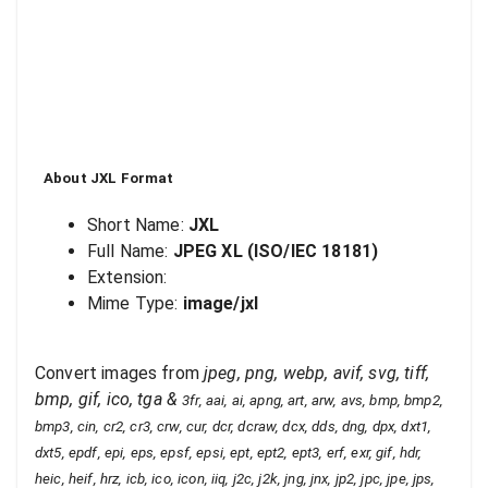
About
JXL
Format
Short Name:
JXL
Full Name:
JPEG XL (ISO/IEC 18181)
Extension:
Mime Type:
image/jxl
Convert images from
jpeg, png, webp, avif, svg, tiff,
bmp, gif, ico, tga
&
3fr, aai, ai, apng, art, arw, avs, bmp, bmp2,
bmp3, cin, cr2, cr3, crw, cur, dcr, dcraw, dcx, dds, dng, dpx, dxt1,
dxt5, epdf, epi, eps, epsf, epsi, ept, ept2, ept3, erf, exr, gif, hdr,
heic, heif, hrz, icb, ico, icon, iiq, j2c, j2k, jng, jnx, jp2, jpc, jpe, jps,