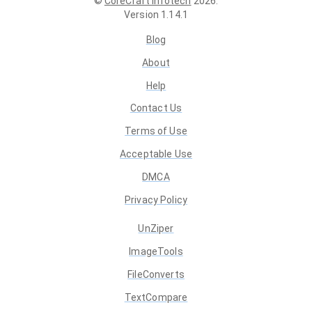
©
CoreCraft Infotech
2026
.
Version
1.14.1
Blog
About
Help
Contact Us
Terms of Use
Acceptable Use
DMCA
Privacy Policy
UnZiper
ImageTools
FileConverts
TextCompare