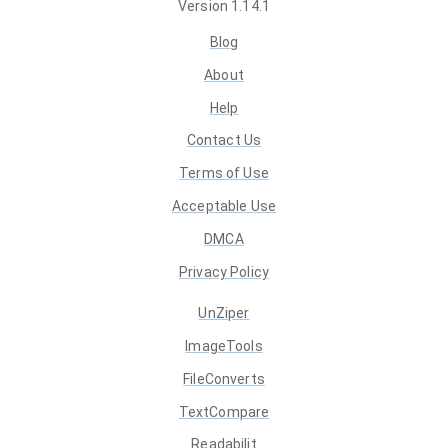
Version
1.14.1
Blog
About
Help
Contact Us
Terms of Use
Acceptable Use
DMCA
Privacy Policy
UnZiper
ImageTools
FileConverts
TextCompare
Readabilit