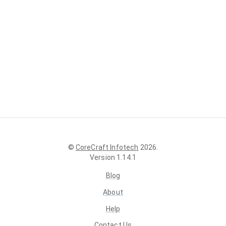
©
CoreCraft Infotech
2026
.
Version
1.14.1
Blog
About
Help
Contact Us