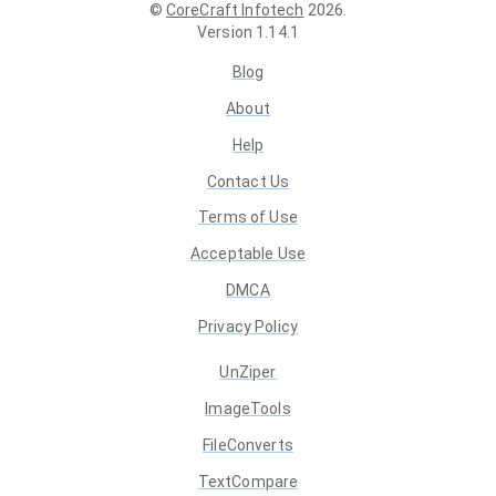
©
CoreCraft Infotech
2026
.
Version
1.14.1
Blog
About
Help
Contact Us
Terms of Use
Acceptable Use
DMCA
Privacy Policy
UnZiper
ImageTools
FileConverts
TextCompare