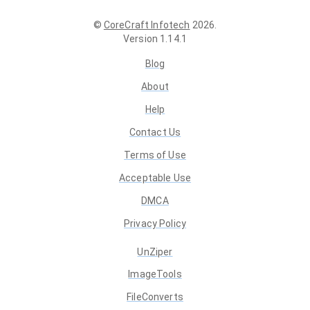
©
CoreCraft Infotech
2026
.
Version
1.14.1
Blog
About
Help
Contact Us
Terms of Use
Acceptable Use
DMCA
Privacy Policy
UnZiper
ImageTools
FileConverts