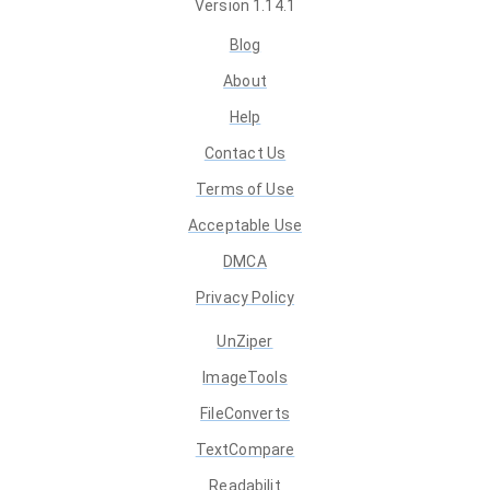
Version
1.14.1
Blog
About
Help
Contact Us
Terms of Use
Acceptable Use
DMCA
Privacy Policy
UnZiper
ImageTools
FileConverts
TextCompare
Readabilit