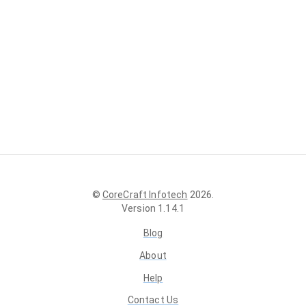
©
CoreCraft Infotech
2026
.
Version
1.14.1
Blog
About
Help
Contact Us