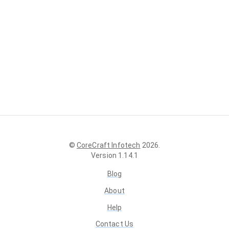
©
CoreCraft Infotech
2026
.
Version
1.14.1
Blog
About
Help
Contact Us