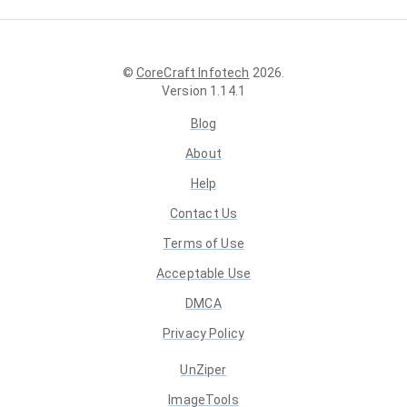
©
CoreCraft Infotech
2026
.
Version
1.14.1
Blog
About
Help
Contact Us
Terms of Use
Acceptable Use
DMCA
Privacy Policy
UnZiper
ImageTools