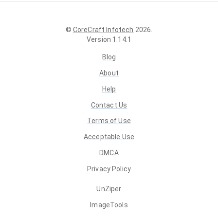
©
CoreCraft Infotech
2026
.
Version
1.14.1
Blog
About
Help
Contact Us
Terms of Use
Acceptable Use
DMCA
Privacy Policy
UnZiper
ImageTools