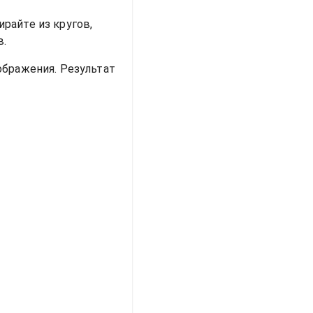
райте из кругов,
в.
ображения. Результат