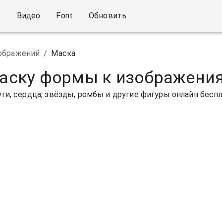
о
Видео
Font
Обновить
ображений
/
Маска
аску формы к изображени
ги, сердца, звёзды, ромбы и другие фигуры онлайн бесп