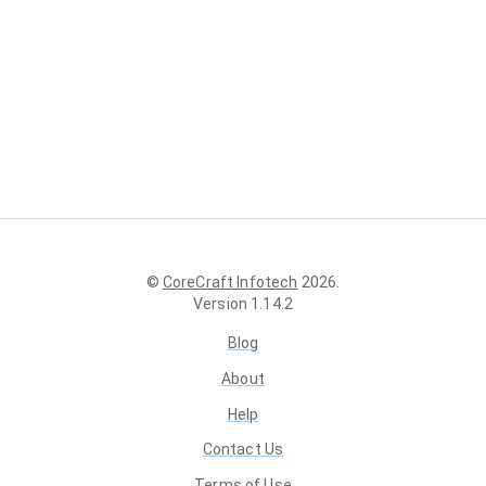
©
CoreCraft Infotech
2026
.
Version
1.14.2
Blog
About
Help
Contact Us
Terms of Use