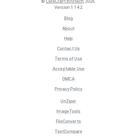
©
CoreCraft Infotech
2026
.
Version
1.14.2
Blog
About
Help
Contact Us
Terms of Use
Acceptable Use
DMCA
Privacy Policy
UnZiper
ImageTools
FileConverts
TextCompare