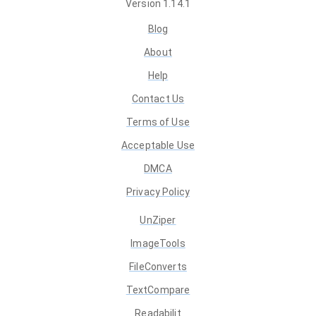
Version
1.14.1
Blog
About
Help
Contact Us
Terms of Use
Acceptable Use
DMCA
Privacy Policy
UnZiper
ImageTools
FileConverts
TextCompare
Readabilit