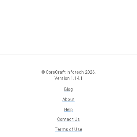
©
CoreCraft Infotech
2026
.
Version
1.14.1
Blog
About
Help
Contact Us
Terms of Use