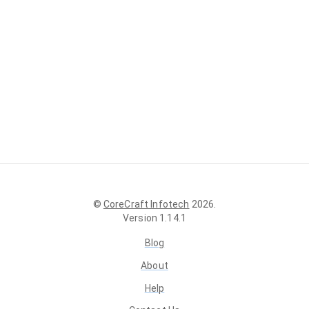
©
CoreCraft Infotech
2026
.
Version
1.14.1
Blog
About
Help