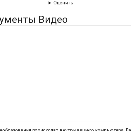
Оценить
рументы Видео
реобразования происходят внутри вашего компьютера. В