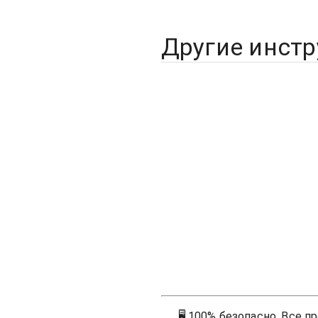
Другие инст
🖥
100% безопасно. Все п