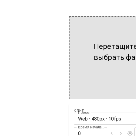
Перетащите
выбрать фа
КЛИП
Пресет
Web
·
480
px ·
10
fps
Время начала (с)