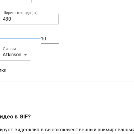
Ширина вывода (пx)
Дизеринг
Atkinson
икл
идео в GIF?
ирует видеоклип в высококачественный анимированный