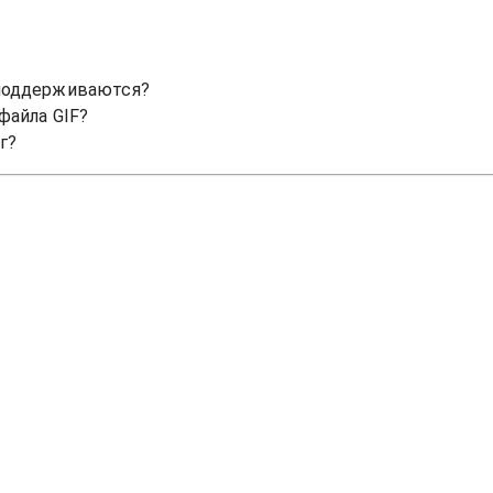
поддерживаются?
файла GIF?
г?