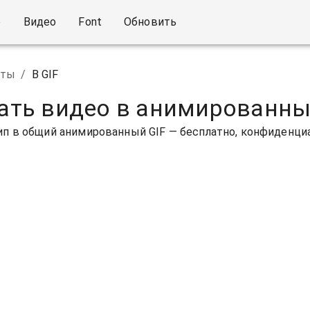
о
Видео
Font
Обновить
нты
/
В GIF
ать видео в анимированны
п в общий анимированный GIF — бесплатно, конфиденциа