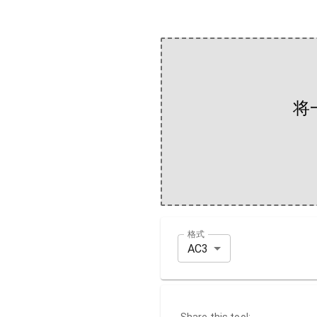
将
格式
AC3