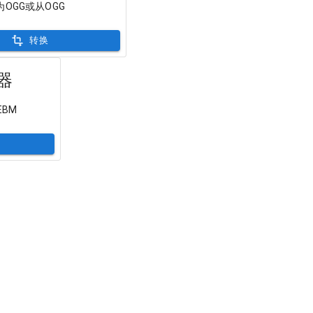
OGG或从OGG
转换
器
EBM