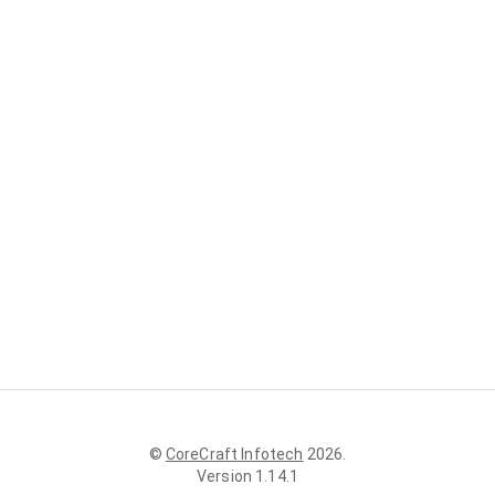
©
CoreCraft Infotech
2026
.
Version
1.14.1