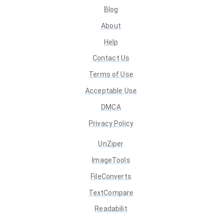
Blog
About
Help
Contact Us
Terms of Use
Acceptable Use
DMCA
Privacy Policy
UnZiper
ImageTools
FileConverts
TextCompare
Readabilit