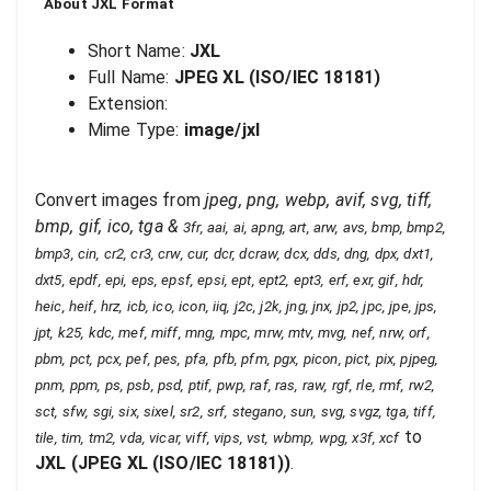
About
JXL
Format
Short Name:
JXL
Full Name:
JPEG XL (ISO/IEC 18181)
Extension:
Mime Type:
image/jxl
Convert images from
jpeg, png, webp, avif, svg, tiff,
bmp, gif, ico, tga
&
3fr, aai, ai, apng, art, arw, avs, bmp, bmp2,
bmp3, cin, cr2, cr3, crw, cur, dcr, dcraw, dcx, dds, dng, dpx, dxt1,
dxt5, epdf, epi, eps, epsf, epsi, ept, ept2, ept3, erf, exr, gif, hdr,
heic, heif, hrz, icb, ico, icon, iiq, j2c, j2k, jng, jnx, jp2, jpc, jpe, jps,
jpt, k25, kdc, mef, miff, mng, mpc, mrw, mtv, mvg, nef, nrw, orf,
pbm, pct, pcx, pef, pes, pfa, pfb, pfm, pgx, picon, pict, pix, pjpeg,
pnm, ppm, ps, psb, psd, ptif, pwp, raf, ras, raw, rgf, rle, rmf, rw2,
sct, sfw, sgi, six, sixel, sr2, srf, stegano, sun, svg, svgz, tga, tiff,
to
tile, tim, tm2, vda, vicar, viff, vips, vst, wbmp, wpg, x3f, xcf
JXL
(
JPEG XL (ISO/IEC 18181)
)
.