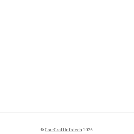
©
CoreCraft Infotech
2026
.