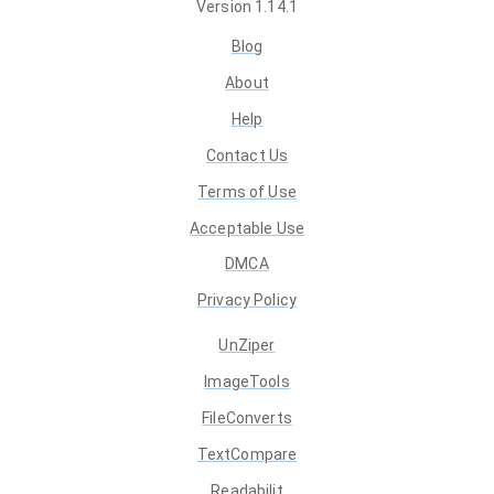
Version
1.14.1
Blog
About
Help
Contact Us
Terms of Use
Acceptable Use
DMCA
Privacy Policy
UnZiper
ImageTools
FileConverts
TextCompare
Readabilit