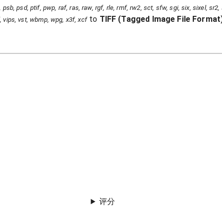
psb, psd, ptif, pwp, raf, ras, raw, rgf, rle, rmf, rw2, sct, sfw, sgi, six, sixel, sr2
to
TIFF
(
Tagged Image File Format
iff, vips, vst, wbmp, wpg, x3f, xcf
评分