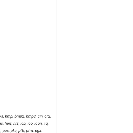
, avs, bmp, bmp2, bmp3, cin, cr2,
, heif, hrz, icb, ico, icon, iiq,
f, pes, pfa, pfb, pfm, pgx,