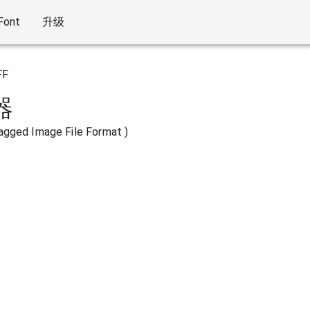
Font
升级
FF
器
d Image File Format )