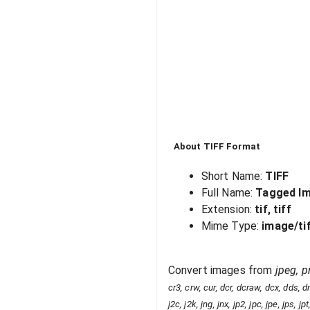
About
TIFF
Format
Short Name:
TIFF
Full Name:
Tagged Im
Extension:
tif, tiff
Mime Type:
image/ti
Convert images from
jpeg, p
cr3, crw, cur, dcr, dcraw, dcx, dds, dng
j2c, j2k, jng, jnx, jp2, jpc, jpe, jps