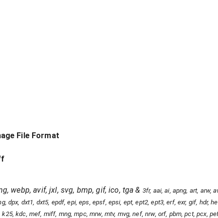
age File Format
ff
ng, webp, avif, jxl, svg, bmp, gif, ico, tga
&
3fr, aai, ai, apng, art, arw
, dpx, dxt1, dxt5, epdf, epi, eps, epsf, epsi, ept, ept2, ept3, erf, exr, gif, hdr, heic
, jpt, k25, kdc, mef, miff, mng, mpc, mrw, mtv, mvg, nef, nrw, orf, pbm, pct, pcx, pe