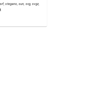
, srf, stegano, sun, svg, svgz,
)
.