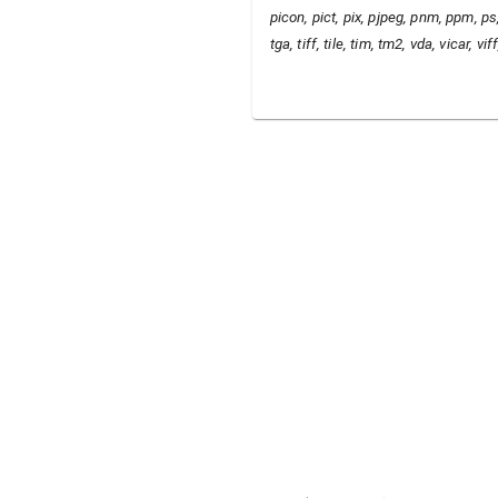
picon, pict, pix, pjpeg, pnm, ppm, ps, 
tga, tiff, tile, tim, tm2, vda, vicar, v