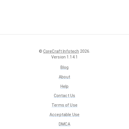
©
CoreCraft Infotech
2026
.
Version
1.14.1
Blog
About
Help
Contact Us
Terms of Use
Acceptable Use
DMCA